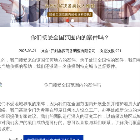
你们接受全国范围内的案件吗？
2025-03-21
来自:
开封鑫探商务调查有限公司
浏览次数:221
是的，我们接受来自该国任何地方的案件。为了处理全国性的案件，我们
求当地侦探的帮助，我们还派遣一名侦探到特定城市监督案件。
我们不受地域界限的束缚，因为我们在全国范围内开展业务并维护着庞大
网络。我们甚至专门为希望在印度任何地方设立工厂、办事处或新企业的
小组织提供专家建议。我们的团队进行深入的研究工作，以确保该地区或
市对我们客户的项目成功是可行的。您可以直接与我们联系，了解我们覆
的城市。
上一条 ：
您需要哪些信息才能开始调查？