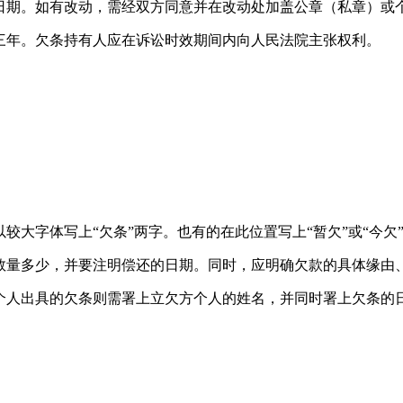
明日期。如有改动，需经双方同意并在改动处加盖公章（私章）或
为三年。欠条持有人应在诉讼时效期间内向人民法院主张权利。
以较大字体写上“欠条”两字。也有的在此位置写上“暂欠”或“今
、数量多少，并要注明偿还的日期。同时，应明确欠款的具体缘由
是个人出具的欠条则需署上立欠方个人的姓名，并同时署上欠条的